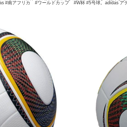
idas #南アフリカ #ワールドカップ #W杯 #5号球。adidas