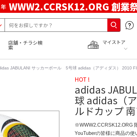
WWW2.CCRSK12.ORG 創業
周年
マイストア
店舗・チラシ検
索
didas JABULANI サッカーボール 5号球 adidas（アディダス） 201
HOT !
adidas JA
球 adidas（
ルドカップ 南
※WWW2.CCRSK12.ORG
YouTuberの皆様に商品