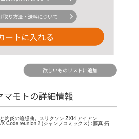
け取り方法・送料について
カートに入れる
欲しいものリストに追加
ヨウジヤマモトの詳細情報
D ⑤ 「冥闇と灼炎の追想曲。スリクソン ZXi4 アイアン
Code reunion 2 (ジャンプコミックス) : 藤真 拓