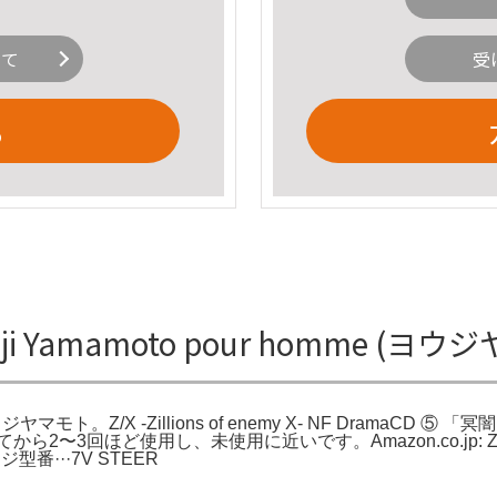
いて
受
る
 Yamamoto pour homme (
ヨウジヤマモト。Z/X -Zillions of enemy X- NF DramaC
てから2〜3回ほど使用し、未使用に近いです。Amazon.co.jp: Z/X 
番···7V STEER