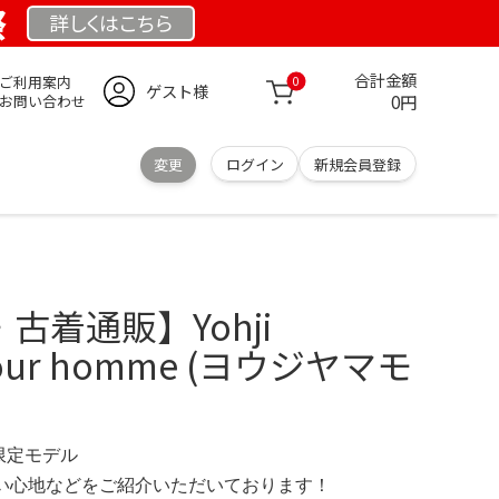
祭
詳しくは
こちら
合計金額
ご利用案内
0
ゲスト様
0円
お問い合わせ
変更
ログイン
新規会員登録
古着通販】Yohji
pour homme (ヨウジヤマモ
 限定モデル
の使い心地などをご紹介いただいております！