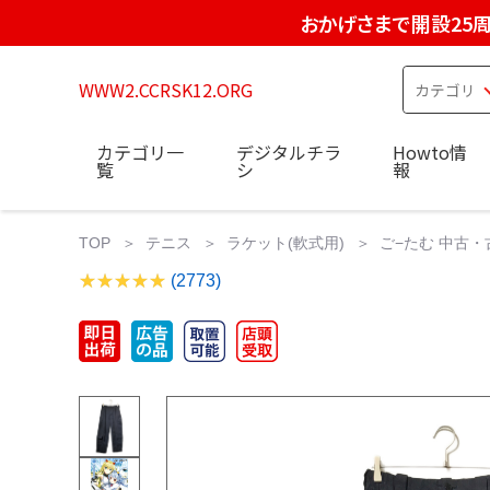
おかげさまで開設25
WWW2.CCRSK12.ORG
カテゴリ一
デジタルチラ
Howto情
覧
シ
報
TOP
テニス
ラケット(軟式用)
ご−たむ 中古・古着
(2773)