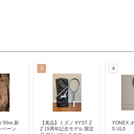
 50vs 新
【美品】ミズノ XYST Z
YONEX 
ンペーン
Z 15周年記念モデル 限定
S UL0