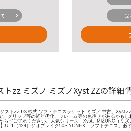
いて
受
る
ジストzz ミズノ ミズノXyst ZZの詳細
 ZZ ジストZZ 0S 軟式 ソフトテニスラケット ミズノ 中古。Xyst 
すので、グリップ等の経年劣化、フレーム等の色褪せがあるかもし
了承ください。人気シリーズ···Xyst。MIZUNO（ミズノ） 
UL1（424）ジオブレイク50S YONEX ソフトテニス