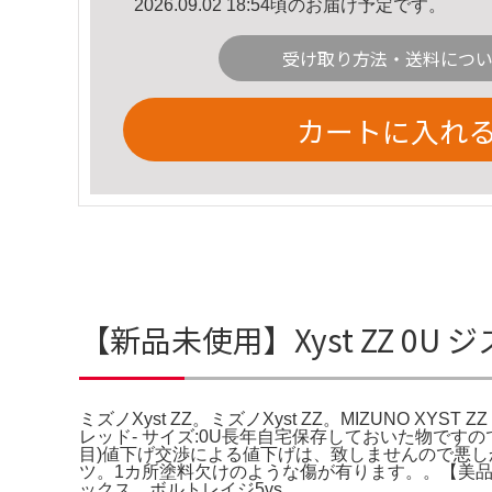
2026.09.02 18:54頃のお届け予定です。
受け取り方法・送料につ
カートに入れ
【新品未使用】Xyst ZZ 0U 
ミズノXyst ZZ。ミズノXyst ZZ。MIZUNO XYST
レッド- サイズ:0U長年自宅保存しておいた物で
目)値下げ交渉による値下げは、致しませんので悪しからずご
ツ。1カ所塗料欠けのような傷が有ります。。【美品】
ックス ボルトレイジ5vs