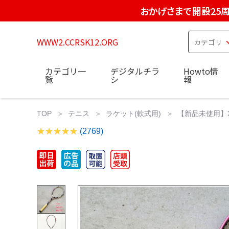
おかげさまで開設25
WWW2.CCRSK12.ORG
カテゴリ一
デジタルチラ
Howto情
覧
シ
報
TOP
テニス
ラケット(軟式用)
【新品未使用】Xys
(2769)