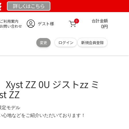
祭
詳しくは
こちら
合計金額
ご利用案内
0
ゲスト様
0円
お問い合わせ
変更
ログイン
新規会員登録
st ZZ 0U ジストzz ミ
t ZZ
 限定モデル
の使い心地などをご紹介いただいております！