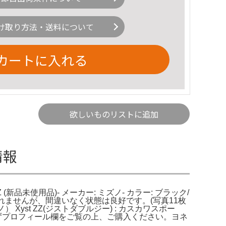
け取り方法・送料について
カートに入れる
欲しいものリストに追加
情報
ZZ (新品未使用品)- メーカー: ミズノ- カラー: ブラック/
れませんが、間違いなく状態は良好です。(写真11枚
Xyst ZZ(ジストダブルジー) : カスカワスポー
。必ずプロフィール欄をご覧の上、ご購入ください。ヨネ