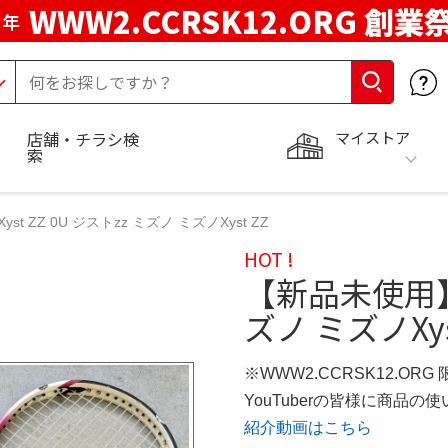
WWW2.CCRSK12.ORG 創業
周年
マイストア
店舗・チラシ検
索
t ZZ 0U ジストzz ミズノ ミズノXyst ZZ
HOT !
【新品未使用】Xy
ズノ ミズノXys
※WWW2.CCRSK12.ORG
YouTuberの皆様に商品
紹介動画はこちら