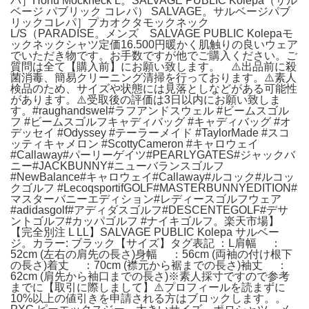
パ］Honu Mockneck L。SALVAGE PUBLIC Kolepa（サル
ベージ パブリック コレパ） SALVAGE。サルベージパブ
リックコレパ］プカオクタモックネック
L/S（PARADISE。メンズ SALVAGE PUBLIC Kolepaモ
ックネックシャツ定価16.500円暖かく肌触りの良いウェア
でいただき物です。お手数ですが他でご購入ください。ご
質問は全て【購入前】にお願い致します。 ⚠️出品前に殺
菌消毒、簡易クリーニング清掃を行っております。⚠️素人
検品のため、サイズや状態には見落としなどがある可能性
があります。⚠️受取後の評価は3日以内にお願い致しま
す。#raughandswel#ラフアンドスウェル #ビームスゴル
フ #ビームスゴルフキャディバッグ #キャディバッグ #オ
デッセイ #Odyssey #テーラーメイド #TaylorMade #スコ
ッティキャメロン #ScottyCameron #キャロウェイ
#Callaway#パーリーゲイツ#PEARLYGATES#ジャックバ
ニー#JACKBUNNY#ニューバランスゴルフ
#NewBalance#キャロウェイ#Callaway#ルコック#ルコッ
クゴルフ #LecoqsportifGOLF#MASTERBUNNYEDITION#
マスターバニーエディション#レディースゴルフウェア
#adidasgolf#アディダスゴルフ#DESCENTEGOLF#デサ
ントゴルフ#カッパゴルフ #ナイキゴルフ。楽天市場】
【完全別注 L LL】SALVAGE PUBLIC Kolepa サルベー
ジ。カラー: ブラック【サイズ】タグ表記 ：L肩幅 ：
52cm (左右の肩先の長さ)身幅 ：56cm (両袖の付け根下
の長さ)着丈 ：70cm (襟元から裾までの長さ)袖丈 ：
62cm (肩先から袖口までの長さ)※素人採寸ですので参考
までに【取引に際しまして】⚠️プロフィールを読まずに
10%以上の値引きを申請される方はブロックします。。