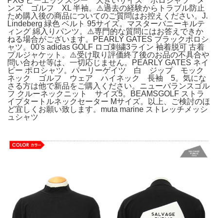
PXG ピーエックスジー 大きいサイズ ポロシャツ メ
ンズ ゴルフ XL 半袖。⚠️過去の経験からトラブル防止
ため購入後の商品についてのご質問はお控えください。J.
Lindeberg 緑色 ベルト 95サイズ。マスターバニーキルテ
ィング 綿入りパンツ。⚠️専門的な質問にはお答えできか
ねる場合がございます。PEARLY GATES ブラックポロシ
ャツ。00's adidas GOLF ロゴ刺繍3ライン 袖着脱可 古着
プルジャケット。⚠️受け取り評価終了後のお品の不具合や
問い合わせ等は、一切応じません。PEARLY GATES ネイ
ビー ポロシャツ。パーリーゲイツ 白 ジップ モック
ネック ゴルフ ウェア ハイネック 長袖 5。気にな
さる方は他で新品をご購入ください。ニューバランスゴル
フ クルーネックニット サイズ5。BEAMSGOLF ストラ
イプタートルネックセーター Mサイズ。以上、ご検討のほ
ど宜しくお願い致します。muta marine ストレッチメッシ
ュシャツ