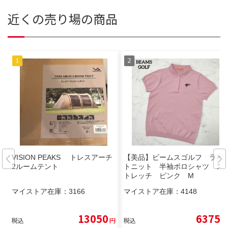
近くの売り場の商品
VISION PEAKS トレスアーチ
【美品】ビームスゴルフ ライ
2ルームテント
トニット 半袖ポロシャツ ス
トレッチ ピンク M
マイストア在庫：
3166
マイストア在庫：
4148
13050
6375
税込
円
税込
円