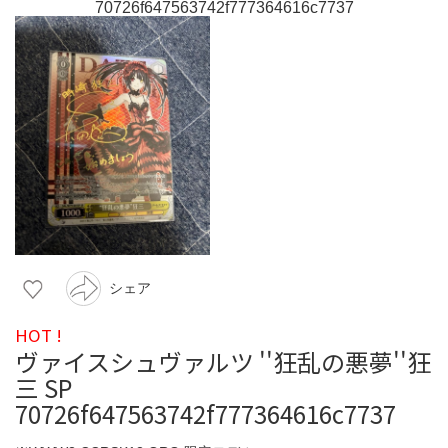
シェア
HOT !
ヴァイスシュヴァルツ ''狂乱の悪夢''狂
三 SP
70726f647563742f777364616c7737