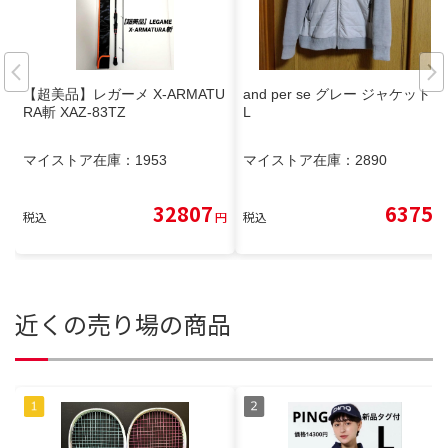
【超美品】レガーメ X-ARMATU
and per se グレー ジャケット L
RA斬 XAZ-83TZ
L
マイストア在庫：
1953
マイストア在庫：
2890
32807
6375
税込
円
税込
円
近くの売り場の商品