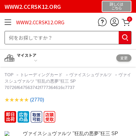
詳しくは
WWW2.CCRSK12.ORG
こちら
0
WWW2.CCRSK12.ORG
マイストア
変更
TOP
トレーディングカード
ヴァイスシュヴァルツ
ヴァイ
スシュヴァルツ ''狂乱の悪夢''狂三 SP
70726f647563742f777364616c7737
(2770)