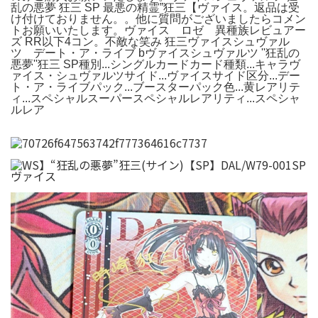
乱の悪夢 狂三 SP 最悪の精霊”狂三【ヴァイス。返品は受
け付けておりません。。他に質問がございましたらコメン
トお願いいたします。ヴァイス ロゼ 異種族レビュアー
ズ RR以下4コン。不敵な笑み 狂三ヴァイスシュヴァル
ツ デート・ア・ライブ bヴァイスシュヴァルツ ''狂乱の
悪夢''狂三 SP種別...シングルカードカード種類...キャラヴ
ァイス・シュヴァルツサイド...ヴァイスサイド区分...デー
ト・ア・ライブパック...ブースターパック色...黄レアリテ
ィ...スペシャルスーパースペシャルレアリティ...スペシャ
ルレア