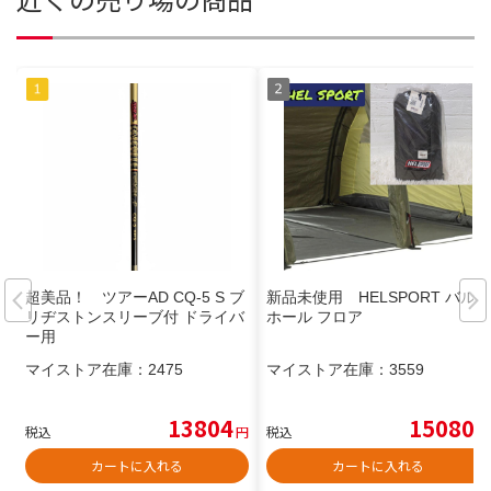
超美品！ ツアーAD CQ-5 S ブ
新品未使用 HELSPORT バル
リヂストンスリーブ付 ドライバ
ホール フロア
ー用
マイストア在庫：
2475
マイストア在庫：
3559
13804
15080
税込
円
税込
円
カートに入れる
カートに入れる