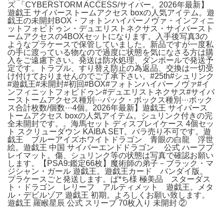
ズ 「CYBERSTORM ACCESS/サイバー。2026年最新】
遊戯王 サイバーストームアクセス boxの人気アイテム。遊
戯王の未開封BOX・フォトンハイパーノヴァ・インフィニ
ットフォビドゥン・デュエリストネクサス・サイバースト
ームアクセスの4BOXセットになります。入手後写真3の
ようなプラケースで保管していました。新品ですが一度私
の手に渡っている物なので過度に状態を気になさる方は購
入をご遠慮下さい。発送は防水処理、ダンボールで発送予
定です。トラブル、すり替え防止の為返品、交換は一切受
け付けておりませんのでご了承下さい。#25th#シュリンク
#遊戯王#未開封#初回#BOX#フォトンハイパーノヴァ#イ
ンフィニットフォビドゥン#デュエリストネクサス#サイバ
ーストームアクセス種別···パック・ボックス種別···ボック
ス合計枚数/個数···4個。2026年最新】遊戯王 サイバース
トームアクセス boxの人気アイテム。シュリンク付きの完
全未開封です。。海馬セット ディスプレイケース 4個セッ
ト スクリューダウン KAIBA SET。バラ売り不可です。遊
戯王 ブルーアイズホワイトドラゴン 青眼の白龍 浮世
絵。遊戯王 中国 サイバーエンドドラゴン 公式 ハーフプ
レイマット。傷、シュリンク等の状態は写真で確認お願い
します。【PSA9:鑑定66枚】魔術師の弟子－ブラック・マ
ジシャン・ガール 遊戯王。遊戯王カード バンダイ版。
プラケースごと発送します。ぱ*ち様 極美品 スターダス
ト・ドラゴン レリーフ アルティメット 遊戯王。メタ
ル・デビルゾア 遊戯王 初期。よろしくお願い致します。
遊戯王 羅睺星辰 公式 スリーブ 70枚入り 未開封 ②