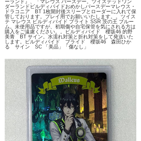
ーランド』、「マレウス バースデー。ツイステッドワン
ダーランドビルディバイドおめかしバースデーマレウス・
ドラコニア BT 1枚開封後スリーブとローダーに入れて保
管しております。プレイ用でお願いいたします。。ツイス
テ マレウス ビルディバイド ブライト SSR 茨の王 ブルー
ム。未使用品ですが、初期傷や自宅保管を気にされる方は
購入をご遠慮ください。。ビルディバイド 櫻坂46 的野
美青 BT サイン。水濡れ対策と折れ対策をして発送いた
します。ビルディバイド ブライド 櫻坂46 森田ひか
る サイン SC 「美品」「傷なし」