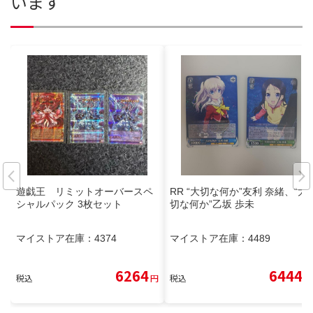
います
遊戯王 リミットオーバースペ
RR “大切な何か”友利 奈緒、“大
シャルパック 3枚セット
切な何か”乙坂 歩未
マイストア在庫：
4374
マイストア在庫：
4489
6264
6444
税込
円
税込
円