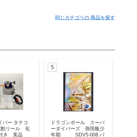
同じカテゴリの 商品を探す
ハイパー タナコ
ドラゴンボール スーパ
 電動リール 化
ーダイバーズ 孫悟飯少
付き 美品
年期 SDV5-008 パ