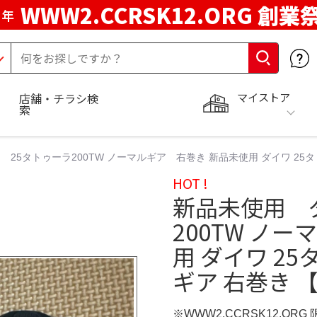
WWW2.CCRSK12.ORG 創業
周年
マイストア
店舗・チラシ検
索
25タトゥーラ200TW ノーマルギア 右巻き 新品未使用 ダイワ 25タ
HOT !
新品未使用 
200TW ノ
用 ダイワ 25
ギア 右巻き 
※WWW2.CCRSK12.ORG