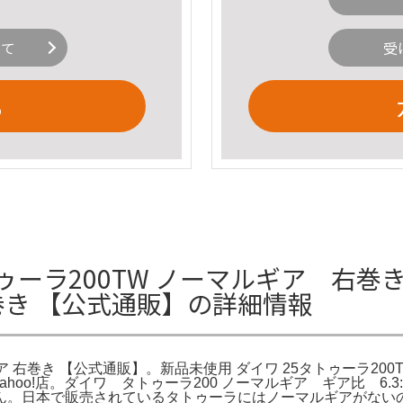
いて
受
る
ーラ200TW ノーマルギア 右巻き 
右巻き 【公式通販】の詳細情報
ア 右巻き 【公式通販】。新品未使用 ダイワ 25タトゥーラ200
オYahoo!店。ダイワ タトゥーラ200 ノーマルギア ギア比 6.3
ん。日本で販売されているタトゥーラにはノーマルギアがない