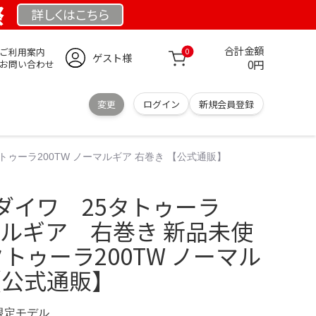
祭
詳しくは
こちら
合計金額
ご利用案内
0
ゲスト様
0円
お問い合わせ
変更
ログイン
新規会員登録
トゥーラ200TW ノーマルギア 右巻き 【公式通販】
ダイワ 25タトゥーラ
ーマルギア 右巻き 新品未使
タトゥーラ200TW ノーマル
【公式通販】
 限定モデル