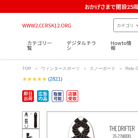
おかげさまで開設25
WWW2.CCRSK12.ORG
カテゴリ一
デジタルチラ
Howto情
覧
シ
報
TOP
ウィンタースポーツ
スノーボード
Ride
(2821)