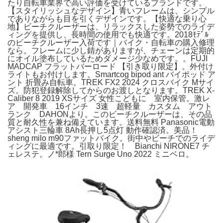
たり自転車業界で高い評価を受けているブランドです。
【スタイリッシュなデザイン】青いフレームは、シンプル
でありながらも目を引くデザインです。【快適な乗り心
地】ビーチクルーザーは、リラックスした姿勢でのライデ
ィングを提供し、長時間の使用でも快適です。2018ﾓﾃﾞﾙ
のビーチクルーザー入荷です｜バイク・自転車の購入修理
なら。フレームに少し錆がありますが、チェーンは定期的
にオイル塗布しているためダメージ少なめです。。FUJI
MADCAP フラットバーロード 【引き取り限定】。外付け
ライトもお付けします。Smartcog bipod ant バイポッド ア
ント 折畳み自転車。TREK FX2 2024 クロスバイク Mサイ
ズ。防犯登録解除してからのお渡しとなります。TREK X-
Caliber 8 2019 XSサイズ 女性こどもに 室内保管。激レ
ア 開発車 16インチ 3速 超軽量 カスタム アウト
ランク DAHONより。このビーチクルーザーは、その品
質と耐久性を兼ね備えています。送料無料 Panasonic電動
アシスト三輪車 8Ah長押し5点灯 動作確認済。美品！
sheng milo m90ファットバイク。街中やビーチでのライデ
ィングに最適です。引取り限定！ Bianchi NIRONE7 チ
ェレステ。ノ*郎様 Tern Surge Uno 2022 ミニベロ。