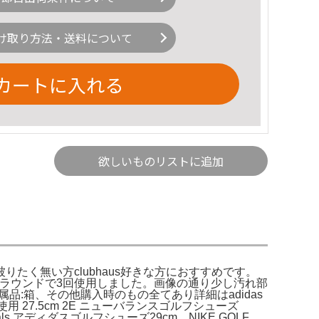
け取り方法・送料について
カートに入れる
欲しいものリストに追加
たく無い方clubhaus好きな方におすすめです。
。ラウンドで3回使用しました。画像の通り少し汚れ部
- 付属品:箱、その他購入時のもの全てあり詳細はadidas
27.5cm 2E ニューバランスゴルフシューズ
inals アディダスゴルフシューズ29cm。NIKE GOLF