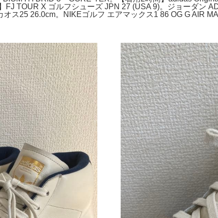
品】FJ TOUR X ゴルフシューズ JPN 27 (USA 9)。ジョーダン
 26.0cm。NIKEゴルフ エアマックス1 86 OG G AIR MA