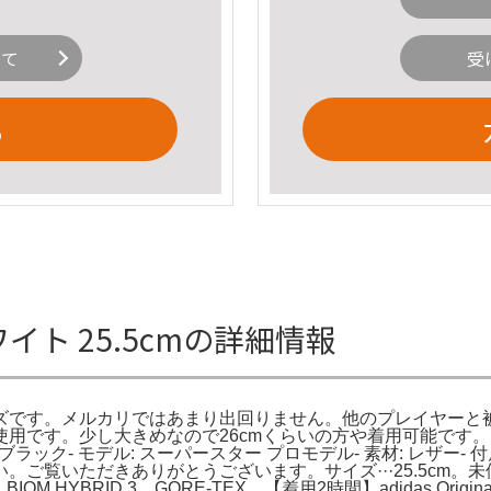
いて
受
る
ワイト 25.5cmの詳細情報
ーズです。メルカリではあまり出回りません。他のプレイヤーと被り
用です。少し大きめなので26cmくらいの方や着用可能です
イト/ブラック- モデル: スーパースター プロモデル- 素材: レザー
覧いただきありがとうございます。サイズ···25.5cm。未使用 
OM HYBRID 3 GORE-TEX。【着用2時間】adidas Orig