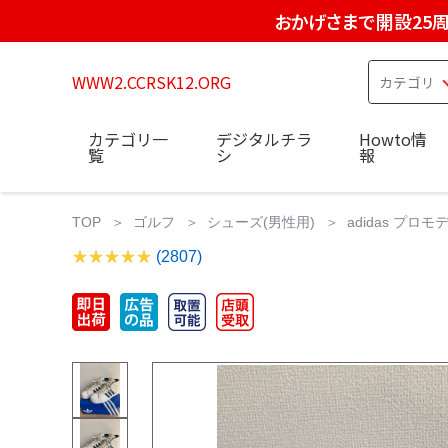
おかげさまで開設25
WWW2.CCRSK12.ORG
カテゴリ一
デジタルチラ
Howto情
覧
シ
報
TOP
ゴルフ
シューズ(男性用)
adidas プロモ
(2807)