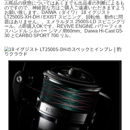
⚠︎商品の状態についてはあくまでも出品者の判断によるも
のですので、神経質な方はご購入ご遠慮いただきますよう
お願い致します。DAIWA（ダイワ） 18 イグジスト
LT2500S-XH-DH / EXIST スピニング。回転他、動作に問
題はありません。。エメラルダス 2500S-LD スピニングリ
ール。⚠︎即購入OKです。REVIVE ENGINE パワーフィネ
スハンドル シルバー シマノ用60mm。Daiwa Hi-Cast G5-
30 とCARBO SPORT 700 リル。