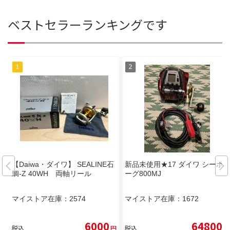
ベストセラーランキングです
【Daiwa・ダイワ】 SEALINE石
新品未使用★17 ダイワ シーボ
鯛-Z 40WH 両軸リール
ーグ800MJ
マイストア在庫：
2574
マイストア在庫：
1672
6000
64800
税込
円
税込
円