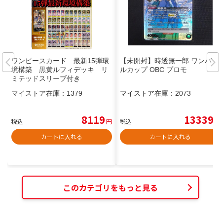
ワンピースカード 最新15弾環
【未開封】時透無一郎 ワンバト
境構築 黒黄ルフィデッキ リ
ルカップ OBC プロモ
ミテッドスリーブ付き
マイストア在庫：
1379
マイストア在庫：
2073
8119
13339
税込
円
税込
円
カートに入れる
カートに入れる
このカテゴリをもっと見る