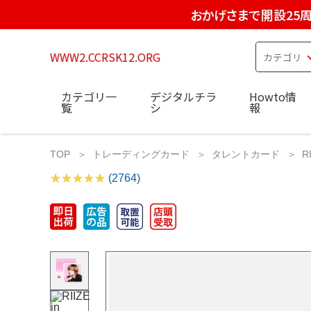
おかげさまで開設25
WWW2.CCRSK12.ORG
カテゴリ一
デジタルチラ
Howto情
覧
シ
報
TOP
トレーディングカード
タレントカード
R
(2764)