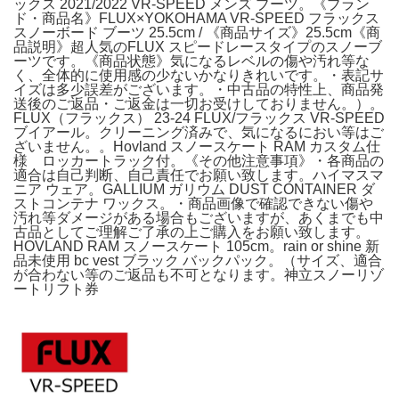
ックス 2021/2022 VR-SPEED メンズ ブーツ。《ブラン
ド・商品名》FLUX×YOKOHAMA VR-SPEED フラックス
スノーボード ブーツ 25.5cm / 《商品サイズ》25.5cm《商
品説明》超人気のFLUX スピードレースタイプのスノーブ
ーツです。《商品状態》気になるレベルの傷や汚れ等な
く、全体的に使用感の少ないかなりきれいです。・表記サ
イズは多少誤差がございます。・中古品の特性上、商品発
送後のご返品・ご返金は一切お受けしておりません。）。
FLUX（フラックス） 23-24 FLUX/フラックス VR-SPEED
ブイアール。クリーニング済みで、気になるにおい等はご
ざいません。。Hovland スノースケート RAM カスタム仕
様 ロッカートラック付。《その他注意事項》・各商品の
適合は自己判断、自己責任でお願い致します。ハイマスマ
ニア ウェア。GALLIUM ガリウム DUST CONTAINER ダ
ストコンテナ ワックス。・商品画像で確認できない傷や
汚れ等ダメージがある場合もございますが、あくまでも中
古品としてご理解ご了承の上ご購入をお願い致します。
HOVLAND RAM スノースケート 105cm。rain or shine 新
品未使用 bc vest ブラック バックパック。（サイズ、適合
が合わない等のご返品も不可となります。神立スノーリゾ
ートリフト券