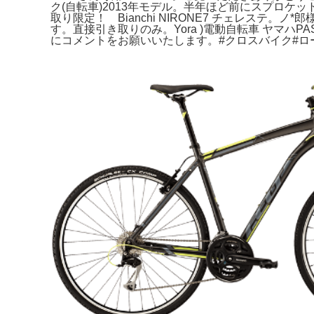
ク(自転車)2013年モデル。半年ほど前にスプロ
取り限定！ Bianchi NIRONE7 チェレステ。ノ
す。直接引き取りのみ。Yora )電動自転車 ヤマハPAS
にコメントをお願いいたします。#クロスバイク#ロ