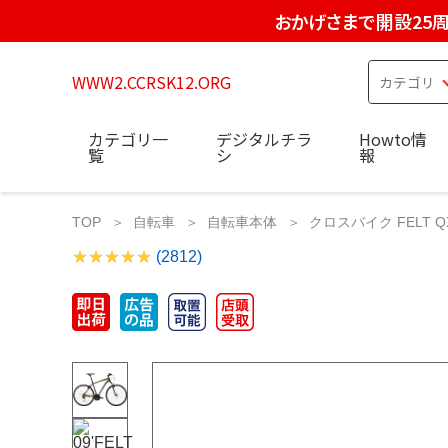
おかげさまで開設25
WWW2.CCRSK12.ORG
カテゴリ一
デジタルチラ
Howto情
覧
シ
報
TOP
自転車
自転車本体
クロスバイク FELT Q
(2812)