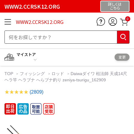
詳しくは
WWW2.CCRSK12.ORG
こちら
0
WWW2.CCRSK12.ORG
マイストア
変更
TOP
フィッシング
ロッド
Daiwaダイワ 枯法師 天成14尺
ヘラ竿 ヘラブナ へらブナ釣り zeniya-tsurigu_162909
(2809)