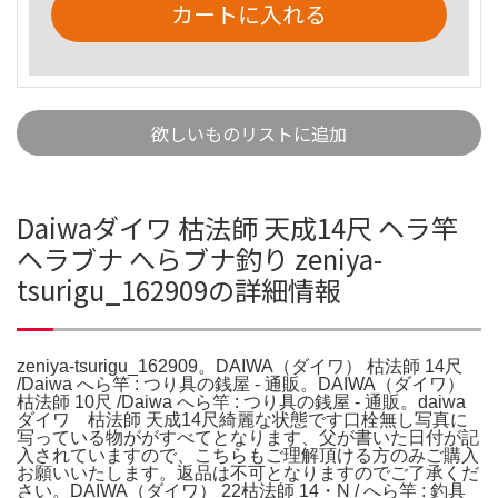
カートに入れる
欲しいものリストに追加
Daiwaダイワ 枯法師 天成14尺 ヘラ竿
ヘラブナ へらブナ釣り zeniya-
tsurigu_162909の詳細情報
zeniya-tsurigu_162909。DAIWA（ダイワ） 枯法師 14尺
/Daiwa へら竿 : つり具の銭屋 - 通販。DAIWA（ダイワ）
枯法師 10尺 /Daiwa へら竿 : つり具の銭屋 - 通販。daiwa
ダイワ 枯法師 天成14尺綺麗な状態です口栓無し写真に
写っている物ががすべてとなります、父が書いた日付が記
入されていますので、こちらもご理解頂ける方のみご購入
お願いいたします。返品は不可となりますのでご了承くだ
さい。DAIWA（ダイワ） 22枯法師 14・N / へら竿 : 釣具