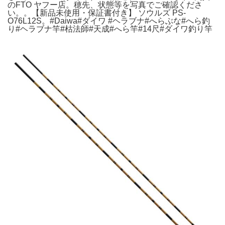
のFTO ヤフー店。穂先、状態等を写真でご確認くださ
い。。【新品未使用・保証書付き】 ソウルズ PS-
O76L12S。#Daiwa#ダイワ #ヘラブナ#へらぶな#へら釣
り#ヘラブナ竿#枯法師#天成#へら竿#14尺#ダイワ釣り竿