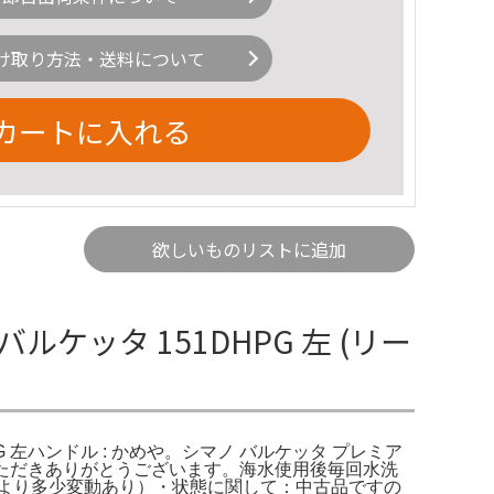
け取り方法・送料について
カートに入れる
欲しいものリストに追加
バルケッタ 151DHPG 左 (リー
DH-PG 左ハンドル : かめや。シマノ バルケッタ プレミア
覧いただきありがとうございます。海水使用後毎回水洗
より多少変動あり）・状態に関して：中古品ですの