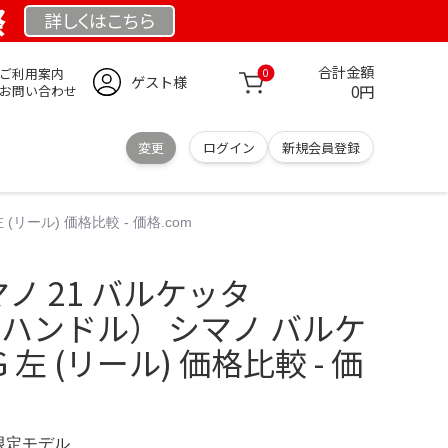
祭
詳しくは
こちら
合計金額
ご利用案内
0
ゲスト様
0円
お問い合わせ
変更
ログイン
新規会員登録
(リール) 価格比較 - 価格.com
シマノ 21 バルケッタ
（左ハンドル） シマノ バルケ
G 左 (リール) 価格比較 - 価
 限定モデル