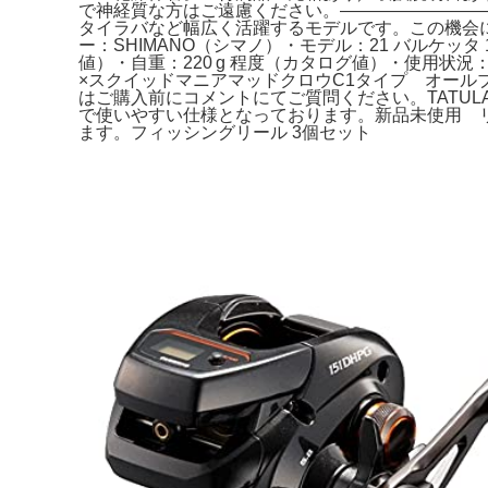
で神経質な方はご遠慮ください。————————
タイラバなど幅広く活躍するモデルです。この機会にぜひ
ー：SHIMANO（シマノ）・モデル：21 バルケッタ
値）・自重：220 g 程度（カタログ値）・使用状況
×スクイッドマニアマッドクロウC1タイプ オール
はご購入前にコメントにてご質問ください。TATULA TW
で使いやすい仕様となっております。新品未使用 リブレ
ます。フィッシングリール 3個セット