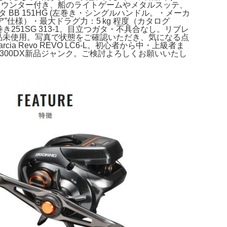
カウンター付き、船のライトゲームやメタルスッテ、
BB 151HG (左巻き・シングルハンドル。・メーカ
ア”仕様）・最大ドラグ力：5 kg 程度（カタログ
251SG 313-1。目立つガタ・不具合なし。リブレ
新品未使用。写真で状態をご確認いただき、気になる点
a Revo REVO LC6-L。初心者から中・上級者ま
 300DX新品ジャンク。ご検討よろしくお願いいたし