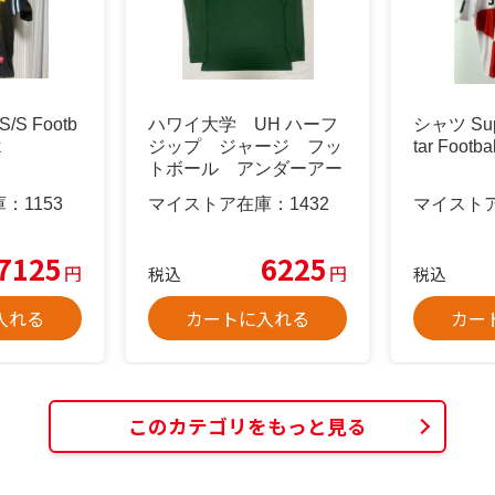
 S/S Footb
ハワイ大学 UH ハーフ
シャツ Sup
k
ジップ ジャージ フッ
tar Footba
トボール アンダーアー
マー
庫：
1153
マイストア在庫：
1432
マイスト
7125
6225
円
円
税込
税込
入れる
カートに入れる
カー
このカテゴリをもっと見る