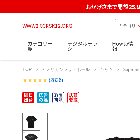
おかげさまで開設25
WWW2.CCRSK12.ORG
カテゴリ一
デジタルチラ
Howto情
覧
シ
報
TOP
アメリカンフットボール
シャツ
Supreme
(2826)