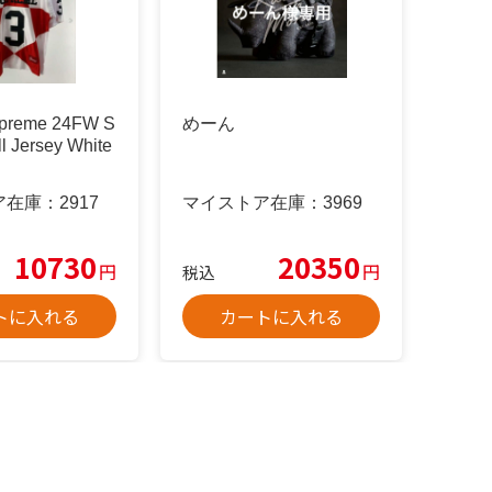
reme 24FW S
めーん
ll Jersey White
ア在庫：
2917
マイストア在庫：
3969
10730
20350
円
円
税込
トに入れる
カートに入れる