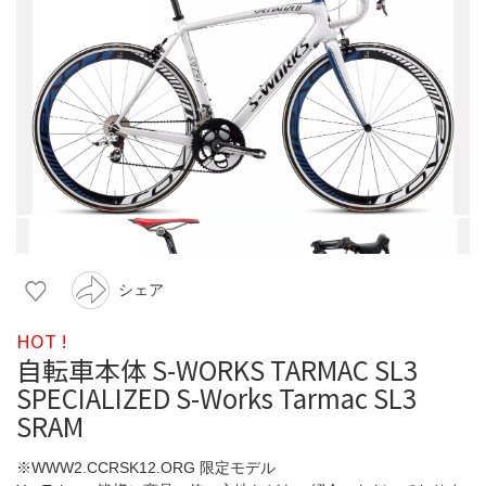
シェア
HOT !
自転車本体 S-WORKS TARMAC SL3
SPECIALIZED S-Works Tarmac SL3
SRAM
※WWW2.CCRSK12.ORG 限定モデル