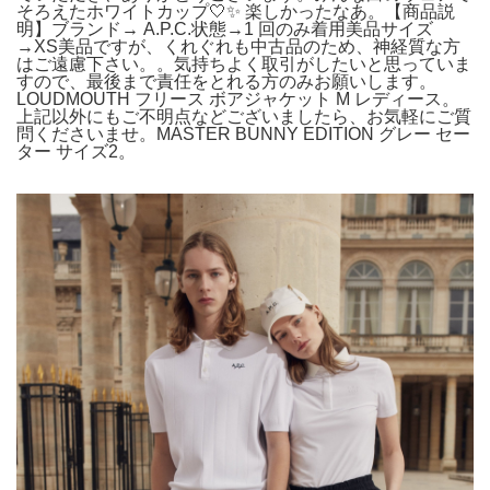
そろえたホワイトカップ‎🤍✨ 楽しかったなあ。【商品説
明】ブランド→ A.P.C.状態→1 回のみ着用美品サイズ
→XS美品ですが、くれぐれも中古品のため、神経質な方
はご遠慮下さい。。気持ちよく取引がしたいと思っていま
すので、最後まで責任をとれる方のみお願いします。
LOUDMOUTH フリース ボアジャケット M レディース。
上記以外にもご不明点などございましたら、お気軽にご質
問くださいませ。MASTER BUNNY EDITION グレー セー
ター サイズ2。