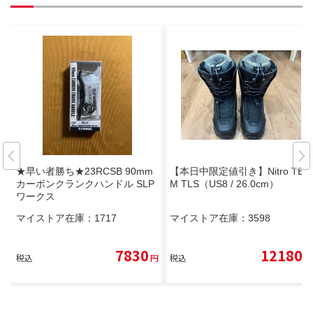
★早い者勝ち★23RCSB 90mm
【本日中限定値引き】Nitro TEA
カーボンクランクハンドル SLP
M TLS（US8 / 26.0cm）
ワークス
マイストア在庫：
1717
マイストア在庫：
3598
7830
12180
税込
円
税込
円