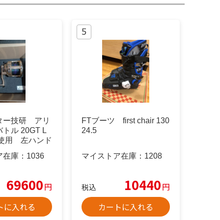
ター技研 アリ
FTブーツ first chair 130
ル 20GT L
24.5
用 左ハンド
ア在庫：
1036
マイストア在庫：
1208
69600
10440
円
円
税込
トに入れる
カートに入れる