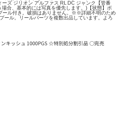
ィーズ ジリオン アルファス RL DC ジャンク【管番
明文が違う場合、基本的には写真を優先します。)【状態】ボ
000Sスプール付き。破損はありません。※※詳細不明のため
４ΦＭＧスプール。リールパーツを複数出品しています。よろ