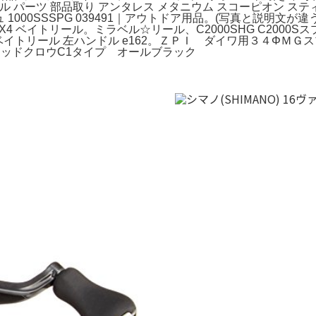
リール パーツ 部品取り アンタレス メタニウム スコーピオン ステ
キッシュ 1000SSSPG 039491｜アウトドア用品。(写真と説
K MAX4 ベイトリール。ミラベル☆リール、C2000SHG C2
n DC7 ベイトリール 左ハンドル e162。ＺＰＩ ダイワ用３
ッドクロウC1タイプ オールブラック