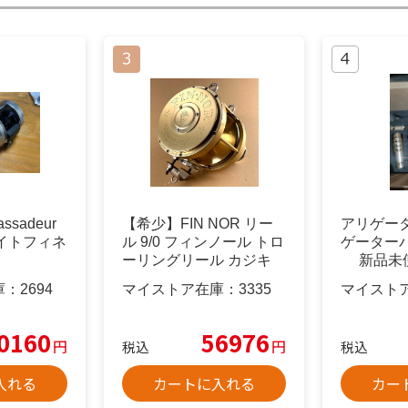
ssadeur
【希少】FIN NOR リー
アリゲー
 ベイトフィネ
ル 9/0 フィンノール トロ
ゲーターバト
ーリングリール カジキ
新品未使
ル
庫：
2694
マイストア在庫：
3335
マイスト
0160
56976
円
円
税込
税込
入れる
カートに入れる
カー