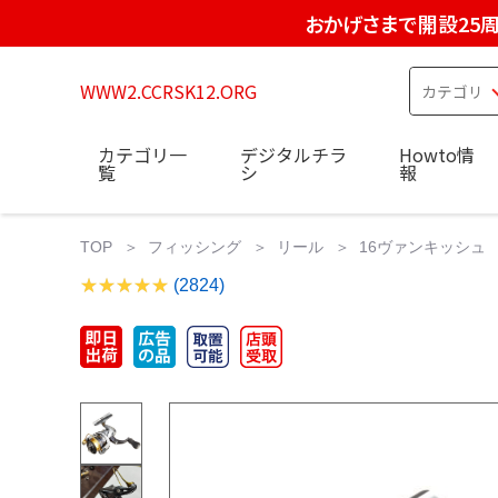
おかげさまで開設25
WWW2.CCRSK12.ORG
カテゴリ一
デジタルチラ
Howto情
覧
シ
報
TOP
フィッシング
リール
16ヴァンキッシュ 
(2824)