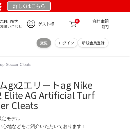
祭
詳しくは
こちら
合計金額
ご利用案内
0
ゲスト様
0円
お問い合わせ
変更
ログイン
新規会員登録
p Soccer Cleats
ムgx2エリートag Nike
lite AG Artificial Turf
er Cleats
 限定モデル
の使い心地などをご紹介いただいております！