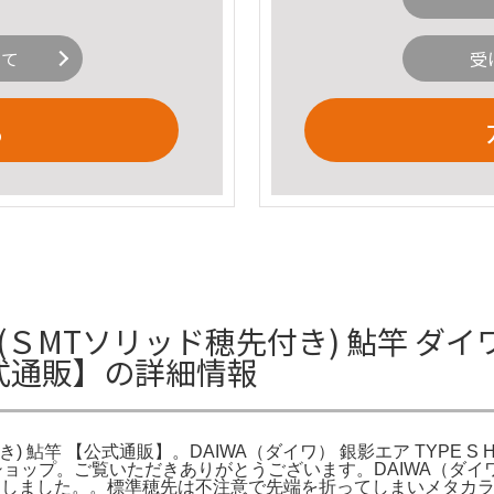
いて
受
る
 (ＳMTソリッド穂先付き) 鮎竿 ダイワ銀影
公式通販】の詳細情報
付き) 鮎竿 【公式通販】。DAIWA（ダイワ） 銀影エア TYPE S
フーショップ。ご覧いただきありがとうございます。DAIWA（ダイワ） 銀
用しました。。標準穂先は不注意で先端を折ってしまいメタカ