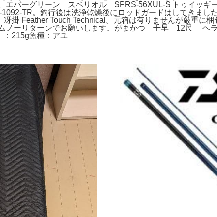
せん。エバーグリーン スペリオル SPRS-56XUL-S トゥイ
1092-TR。釣行後は洗浄乾燥後にロッドガードはしてきました
eather Touch Technical。元箱は有りませんが厳
クレームノーリターンでお願いします。がまかつ 千早 12尺 ヘラ
）：215g魚種：アユ