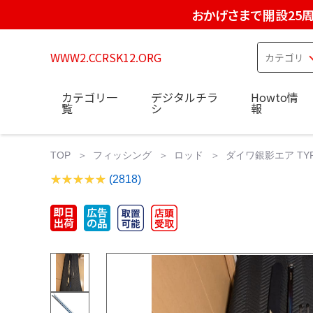
おかげさまで開設25
WWW2.CCRSK12.ORG
カテゴリ一
デジタルチラ
Howto情
覧
シ
報
TOP
フィッシング
ロッド
ダイワ銀影エア TYP
(2818)