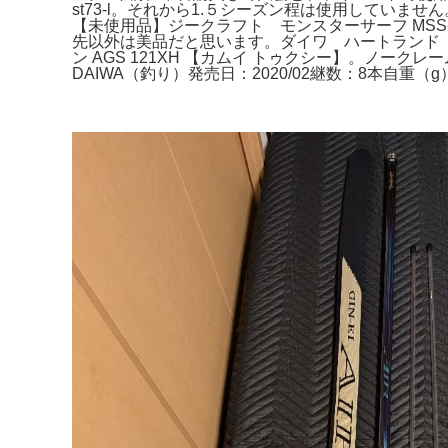
st73-l。それから1.５シーズン程は使用していま
【未使用品】ジークラフト モンスターサーフ MSS-
先以外は美品だと思います。ダイワ ハートランド 冴掛 F
ン AGS 121XH 【カムイ トゥクシー】。ノー
DAIWA（釣り）発売日：2020/02継数：8本自重（g