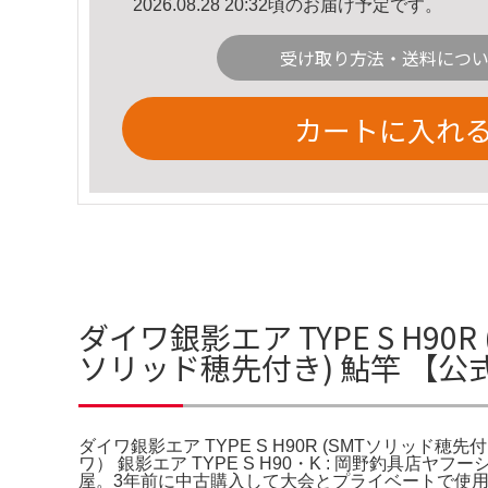
2026.08.28 20:32頃のお届け予定です。
受け取り方法・送料につ
カートに入れ
ダイワ銀影エア TYPE S H90R
ソリッド穂先付き) 鮎竿 【
ダイワ銀影エア TYPE S H90R (SMTソリッド穂先
ワ） 銀影エア TYPE S H90・K : 岡野釣具店ヤ
屋。3年前に中古購入して大会とプライベートで使