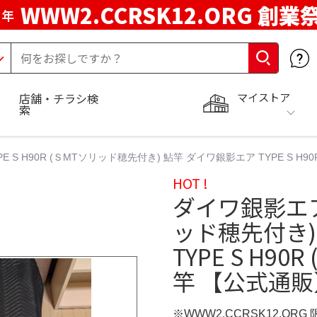
WWW2.CCRSK12.ORG 創業
周年
マイストア
店舗・チラシ検
索
E S H90R (ＳMTソリッド穂先付き) 鮎竿 ダイワ銀影エア TYPE S H
HOT !
ダイワ銀影エア T
ッド穂先付き)
TYPE S H9
竿 【公式通販
※WWW2.CCRSK12.ORG