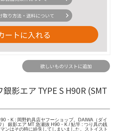
け取り方法・送料について
カートに入れる
欲しいものリストに追加
エア TYPE S H90R (SMT
 H90・K : 岡野釣具店ヤフーショップ。DAIWA（ダイ
影エア MT 急瀬抜 H90・K / 鮎竿 : つり具の銭
ラマンはその時に紛失してしまいました。ストイスト