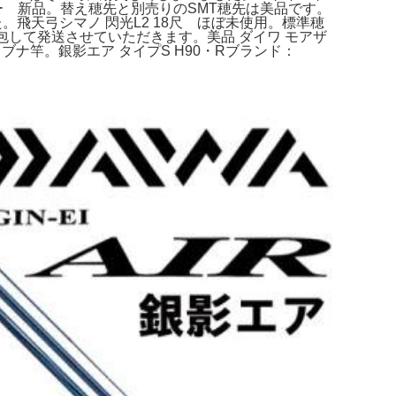
ッギー 新品。替え穂先と別売りのSMT穂先は美品です。
。飛天弓シマノ 閃光L2 18尺 ほぼ未使用。標準穂
重に梱包して発送させていただきます。美品 ダイワ モアザ
ブナ竿。銀影エア タイプS H90・Rブランド：