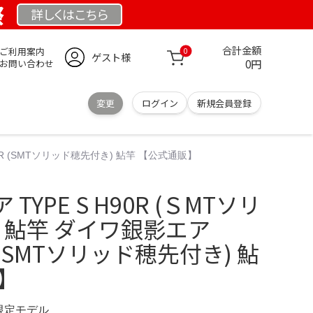
祭
詳しくは
こちら
合計金額
ご利用案内
0
ゲスト様
0円
お問い合わせ
変更
ログイン
新規会員登録
90R (SMTソリッド穂先付き) 鮎竿 【公式通販】
YPE S H90R (ＳMTソリ
 鮎竿 ダイワ銀影エア
0R (SMTソリッド穂先付き) 鮎
】
 限定モデル