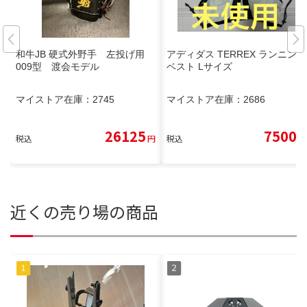
和牛JB 硬式外野手 左投げ用
アディダス TERREX ランニング
009型 渡会モデル
ベスト Lサイズ
マイストア在庫：
2745
マイストア在庫：
2686
26125
7500
税込
円
税込
円
近くの売り場の商品