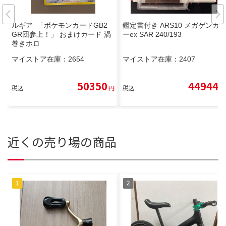
ルギア_「ポケモンカードGB2
鑑定書付き ARS10 メガゲンガ
GR団参上！」 おまけカード 渦
ーex SAR 240/193
巻きホロ
マイストア在庫：
2654
マイストア在庫：
2407
50350
44944
税込
円
税込
円
近くの売り場の商品