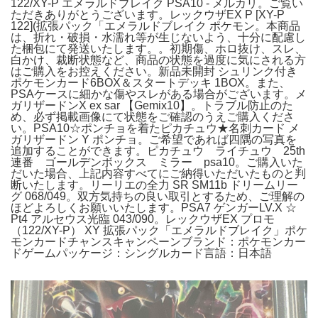
122/XY-P エメラルドブレイク PSA10 - メルカリ。ご覧い
ただきありがとうございます。レックウザEX P [XY-P
122](拡張パック「エメラルドブレイク ポケモン。本商品
は、折れ・破損・水濡れ等が生じないよう、十分に配慮し
た梱包にて発送いたします。。初期傷、ホロ抜け、スレ、
白かけ、裁断状態など、商品の状態を過度に気にされる方
はご購入をお控えください。新品未開封 シュリンク付き
ポケモンカード6BOX＆スタートデッキ 1BOX。また、
PSAケースに細かな傷やスレがある場合がございます。メ
ガリザードンX ex sar 【Gemix10】。トラブル防止のた
め、必ず掲載画像にて状態をご確認のうえご購入くださ
い。PSA10☆ポンチョを着たピカチュウ★名刺カード メ
ガリザードン Y ポンチョ。ご希望であれば四隅の写真を
追加することができます。ピカチュウ ライチュウ 25th
連番 ゴールデンボックス ミラー psa10。ご購入いた
だいた場合、上記内容すべてにご納得いただいたものと判
断いたします。リーリエの全力 SR SM11b ドリームリー
グ 068/049。双方気持ちの良い取引とするため、ご理解の
ほどよろしくお願いいたします。PSA7 ゲンガーLV.X ☆
Pt4 アルセウス光臨 043/090。レックウザEX プロモ
（122/XY-P） XY 拡張パック「エメラルドブレイク」ポケ
モンカードチャンスキャンペーンブランド：ポケモンカー
ドゲームパッケージ：シングルカード言語：日本語