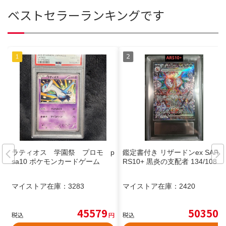
ベストセラーランキングです
ラティオス 学園祭 プロモ p
鑑定書付き リザードンex SAR A
sa10 ポケモンカードゲーム
RS10+ 黒炎の支配者 134/108
マイストア在庫：
3283
マイストア在庫：
2420
45579
50350
税込
円
税込
円