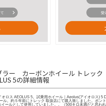
いて
受
る
5チューブラー カーボンホイール トレック
OLUS 5の詳細情報
イオロス AEOLUS 5。試乗用ホイール｜Aeolus(アイオロス)
ー ホイール。約５年前にトレック 取扱店にて購入致しました。ボントレガー
イールとして使用していました。。（500キロ未満だと思われま