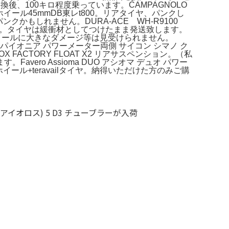
、100キロ程度乗っています。CAMPAGNOLO
ホイール45mmDB東レt800。リアタイヤ、パンクし
らパンクかもしれません。DURA-ACE WH-R9100
ーター。タイヤは緩衝材としてつけたまま発送致します。
100。ホイールに大きなダメージ等は見受けられません。
ラ パイオニア パワーメーター両側 サイコン シマノ ク
CTORY FLOAT X2 リアサスペンション。（私
ro Assioma DUO アシオマ デュオ パワー
ール+teravailタイヤ。納得いただけた方のみご購