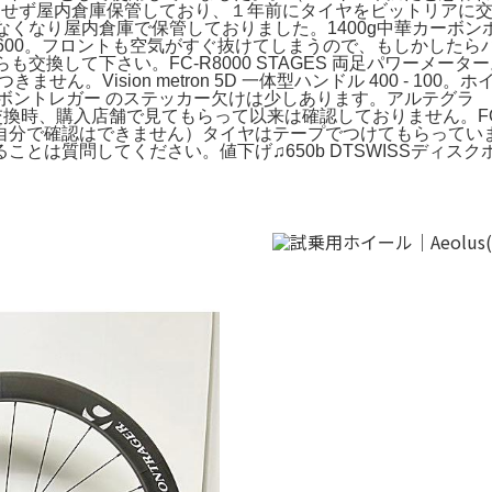
せず屋内倉庫保管しており、１年前にタイヤをビットリアに交換後
後使用しなくなり屋内倉庫で保管しておりました。1400g中華カーボン
tisport 600。フロントも空気がすぐ抜けてしまうので、もしかした
も交換して下さい。FC-R8000 STAGES 両足パワーメ
きません。Vision metron 5D 一体型ハンドル 400 - 
14年モデル。ボントレガー のステッカー欠けは少しあります。アルテグ
時、購入店舗で見てもらって以来は確認しておりません。FOX FA
確認はできません）タイヤはテープでつけてもらっています。Fave
は質問してください。値下げ♫650b DTSWISSディスクホイ