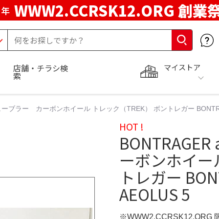
WWW2.CCRSK12.ORG 創業
周年
マイストア
店舗・チラシ検
索
s5チューブラー カーボンホイール トレック（TREK） ボントレガー BONTRA
HOT !
BONTRAGE
ーボンホイール
トレガー BON
AEOLUS 5
※WWW2.CCRSK12.ORG