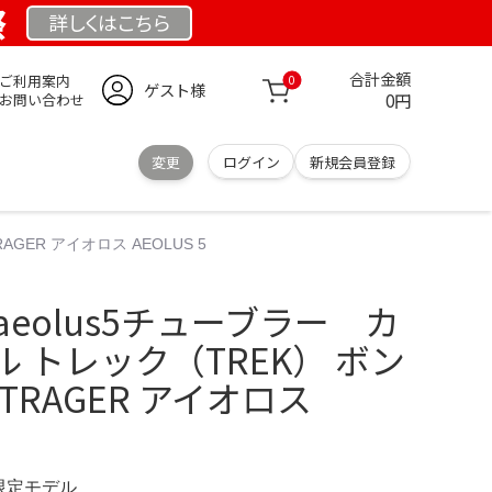
祭
詳しくは
こちら
合計金額
ご利用案内
0
ゲスト様
0円
お問い合わせ
変更
ログイン
新規会員登録
GER アイオロス AEOLUS 5
R aeolus5チューブラー カ
 トレック（TREK） ボン
TRAGER アイオロス
 限定モデル