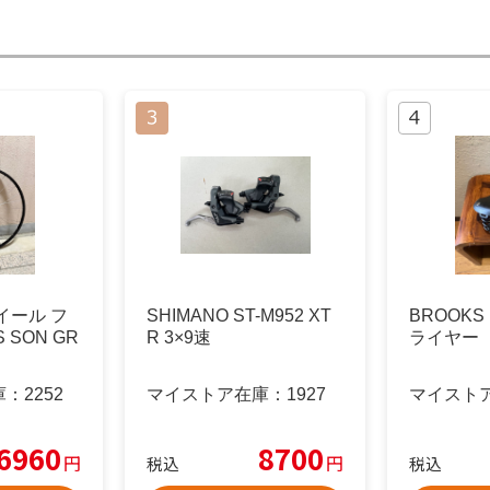
イール フ
SHIMANO ST-M952 XT
BROOKS 
 SON GR
R 3×9速
ライヤー
庫：
2252
マイストア在庫：
1927
マイスト
6960
8700
円
円
税込
税込