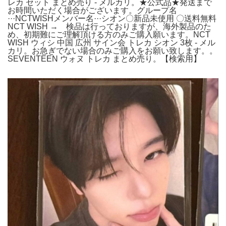
レカ セット まとめ売り - メルカリ。★公式品★発送まで
お時間いただく場合がございます。グループ名
···NCTWISHメンバー名···シオン〇新品未使用 〇送料無料
NCT WISH → 検品は行っておりますが、海外製品のた
め、初期難にご理解頂ける方のみご購入願います。NCT
WISH ウィシ 中国 広州 サイン会 トレカ シオン 3枚 - メル
カリ。お急ぎでない場合のみご購入をお願い致します。。
SEVENTEEN ウォヌ トレカ まとめ売り。【検索用】