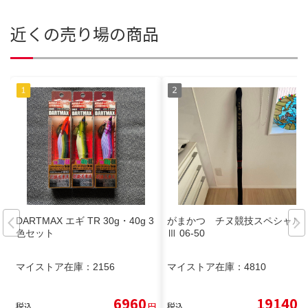
近くの売り場の商品
DARTMAX エギ TR 30g・40g 3
がまかつ チヌ競技スペシャル
色セット
Ⅲ 06-50
マイストア在庫：
2156
マイストア在庫：
4810
6960
19140
税込
円
税込
円