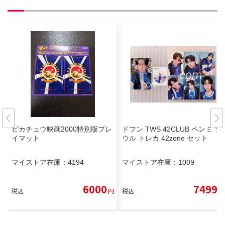
ピカチュウ映画2000特別版プレ
ドフン TWS 42CLUB ペンミ ソ
イマット
ウル トレカ 42zone セット
マイストア在庫：
4194
マイストア在庫：
1009
6000
7499
税込
円
税込
円