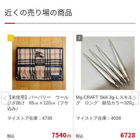
近くの売り場の商品
【未使用】バーバリー ウール
Mg-CRAFT Skill Jig-L スキルジ
ひざ掛け 65㎝ × 120㎝（フサ
グ ロング 銀箔カラー320g
込み）
マイストア在庫：
4730
マイストア在庫：
4028
7540
6728
税込
円
税込
円