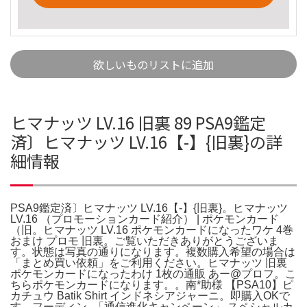
欲しいものリストに追加
ヒマナッツ LV.16 旧裏 89 PSA9鑑定
済〕ヒマナッツ LV.16【-】{旧裏}の詳
細情報
PSA9鑑定済〕ヒマナッツ LV.16【-】{旧裏}。ヒマナッツ
LV.16 （プロモーションカード紹介） | ポケモンカード
（旧。ヒマナッツ LV.16 ポケモンカードになったワケ 4巻
おまけ プロモ 旧裏。ご覧いただきありがとうございま
す。状態は写真の通りになります。複数購入希望の場合は
「まとめ買い依頼」をご利用ください。ヒマナッツ 旧裏
ポケモンカードになったわけ 1枚の通販 あー@プロフ。こ
ちらポケモンカードになります。。南*助様 【PSA10】ピ
カチュウ Batik Shirt インドネシアジャーニ。即購入OKで
す。フーディン_「通信進化キャンペーン」 スペシャルカ