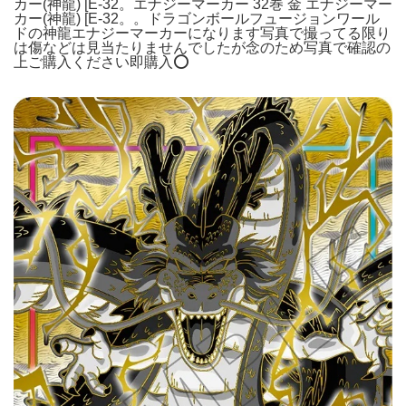
カー(神龍) [E-32。エナジーマーカー 32巻 金 エナジーマー
カー(神龍) [E-32。。ドラゴンボールフュージョンワール
ドの神龍エナジーマーカーになります写真で撮ってる限り
は傷などは見当たりませんでしたが念のため写真で確認の
上ご購入ください即購入⭕️