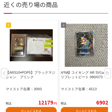
近くの売り場の商品
【ARS10•POP5】ブラックマジ
A*N様 コイキング AR SV1a ト
シャン プリシク
リプレットビート 080/073
マイストア在庫：
3093
マイストア在庫：
4513
12179
6902
税込
円
税込
円
カートに入れる
カートに入れる