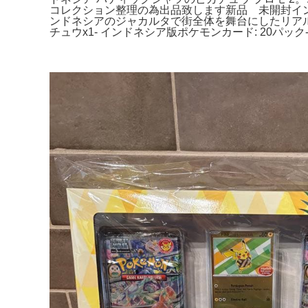
コレクション整理の為出品致します新品 未開封イ
ンドネシアのジャカルタで街全体を舞台にしたリアル
チュウx1- インドネシア版ポケモンカード: 20パ