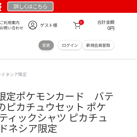
祭
詳しくは
こちら
合計金額
ご利用案内
0
ゲスト様
0円
お問い合わせ
変更
ログイン
新規会員登録
ンドネシア限定
限定ポケモンカード バテ
のピカチュウセット ポケ
バティックシャツ ピカチュ
ンドネシア限定