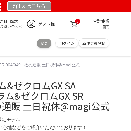
祭
詳しくは
こちら
合計金額
ご利用案内
0
ゲスト様
0円
お問い合わせ
変更
ログイン
新規会員登録
R 064/049 1枚の通販 土日祝休@magi公式
ラム&ゼクロムGX SA
ラム&ゼクロムGX SR
1枚の通販 土日祝休@magi公式
 限定モデル
の使い心地などをご紹介いただいております！