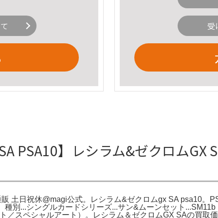
いて
受
る
SA PSA10】レシラム&ゼクロムGX SR
枚の通販 土日祝休@magi公式。レシラム&ゼクロムgx SA psa10
別...シングルカードシリーズ...サン&ムーンセット...SM11
 （フルアート／スペシャルアート）。レシラム＆ゼクロムGX SAの