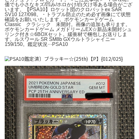
価でも小さなキズ/凹み/ホロかけ/白欠け等ある場合がござ
います。【PSA10】ロケット団のクロバットex SAR
SV10 127/098。・トラブル防止のため必ず画像にて状態
確認をお願いいたします。ポケモンカードゲーム
Classic クラシック 未開封。画像の追加も承ります。
ポケモンカードゲーム メガドリームEX☆新品未開封シュ
リンク付き☆6BOXセット。緩衝材で梱包しお送りしま
す。ルスワール SR SM8b GXウルトラシャイニー
159/150。鑑定状況···PSA10