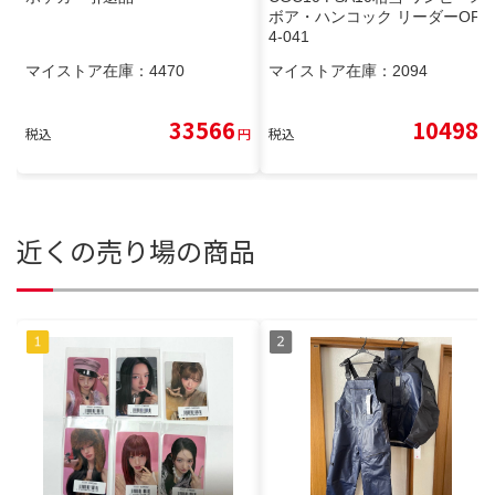
ボア・ハンコック リーダーOP1
4-041
マイストア在庫：
4470
マイストア在庫：
2094
33566
10498
税込
円
税込
円
近くの売り場の商品