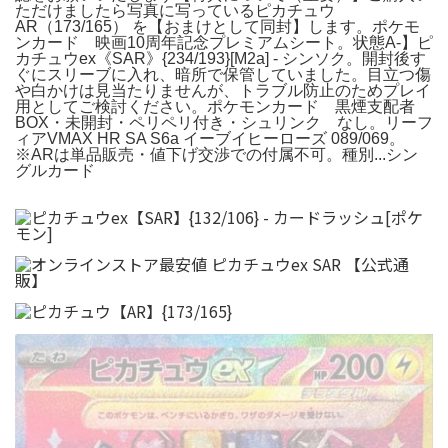
ただけましたら写真に写っているピカチュウ
AR（173/165） を【おまけとして同封】します。ポケモ
ンカード 映画10周年記念プレミアムシート。状態A-】ピ
カチュウex《SAR》{234/193}[M2a] - シンソク。開封後す
ぐにスリーブに入れ、暗所で保管していました。目立つ傷
や白かけは見当たりませんが、トラブル防止のためプレイ
用としてご検討ください。ポケモンカード 黒煙支配者
BOX・未開封・ペリペリ付き・シュリンク なし。リーフ
ィアVMAX HR SA S6a イーブイヒーローズ 089/069。
※ARは単品販売・値下げ交渉での付属不可。種別...シン
グルカード