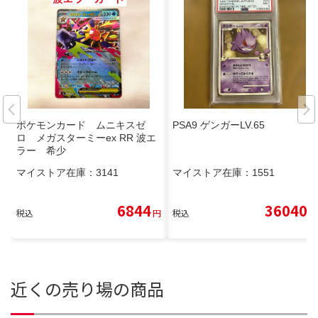
ポケモンカード ムニキスゼ
PSA9 ゲンガーLV.65
ロ メガスターミーex RR 波エ
ラー 希少
マイストア在庫：
3141
マイストア在庫：
1551
6844
36040
税込
円
税込
円
近くの売り場の商品