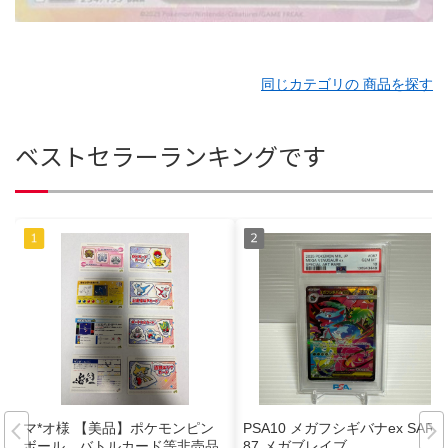
同じカテゴリの 商品を探す
ベストセラーランキングです
マ*オ様 【美品】ポケモンピン
PSA10 メガフシギバナex SAR 0
ボール バトルカード等非売品
87 メガブレイブ