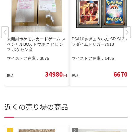
未開封ポケモンカードゲーム ス
PSA10さぎょういん SR S12 パ
ペシャルBOX トウホク ヒロシ
ラダイムトリガー7918
マ ポケセン産
マイストア在庫：
3875
マイストア在庫：
1485
34980
6670
税込
円
税込
円
近くの売り場の商品