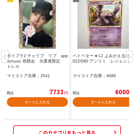
ボイプラ2 チェリブ リブ app
ベトベター ● L2 よみがえる伝説
lemusic 視聴会 当選者限定
022/080 アンリミ レジェンド
トレカ
マイストア在庫：
2541
マイストア在庫：
4688
7733
6000
税込
円
税込
円
カートに入れる
カートに入れる
このカテゴリをもっと見る