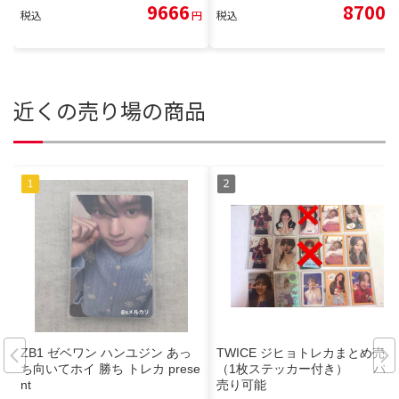
9666
8700
税込
円
税込
円
近くの売り場の商品
ZB1 ゼベワン ハンユジン あっ
TWICE ジヒョトレカまとめ売り
ち向いてホイ 勝ち トレカ prese
（1枚ステッカー付き） バラ
nt
売り可能