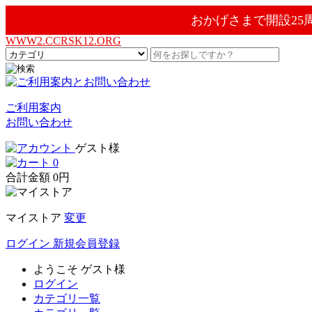
おかげさまで開設25
WWW2.CCRSK12.ORG
ご利用案内
お問い合わせ
ゲスト様
0
合計金額
0円
マイストア
変更
ログイン
新規会員登録
ようこそ
ゲスト様
ログイン
カテゴリ一覧