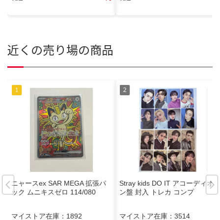
近くの売り場の商品
ニャースex SAR MEGA 拡張パ
Stray kids DO IT アコーディオ
ック ムニキスゼロ 114/080
ン盤 封入 トレカ コンプ
マイストア在庫：
1892
マイストア在庫：
3514