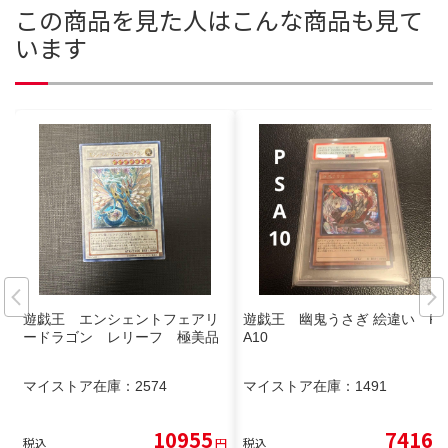
この商品を見た人はこんな商品も見て
います
遊戯王 エンシェントフェアリ
遊戯王 幽鬼うさぎ 絵違い PS
ードラゴン レリーフ 極美品
A10
マイストア在庫：
2574
マイストア在庫：
1491
10955
7416
税込
円
税込
円