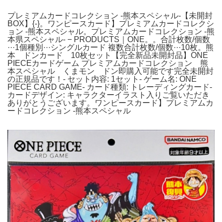
プレミアムカードコレクション -熊本スペシャル-【未開封
BOX】{-}。ワンピースカード】プレミアムカードコレクシ
ョン -熊本スペシャル。プレミアムカードコレクション -熊
本県スペシャル- − PRODUCTS｜ONE。。合計枚数/個数
···1個種別···シングルカード 複数合計枚数/個数···10枚。熊
本 ドンカード 10枚セット【完全新品未開封品】ONE
PIECEカードゲーム プレミアムカードコレクション 熊
本スペシャル くまモン ドン即購入可能です完全未開封
の正規品です！- セット内容: 1セット- ゲーム名: ONE
PIECE CARD GAME- カード種類: トレーディングカード-
カードデザイン: キャラクターイラスト入りご覧いただき
ありがとうございます。ワンピースカード】プレミアムカ
ードコレクション -熊本スペシャル