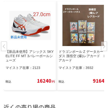
【新品未使用】アシックス SKY
ドラゴンボール Z データカード
ELITE FF MT 3バレーボールシ
ダス 孫悟空 (爆)レアカード レ
ューズ
アカード
マイストア在庫：
2123
マイストア在庫：
3932
16240
9164
税込
円
税込
円
近くの売り場の商品