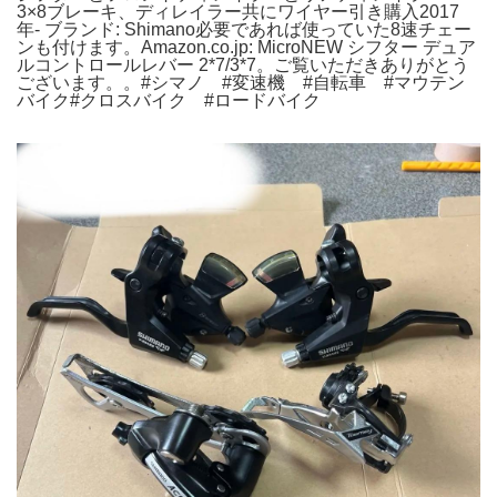
3×8ブレーキ、ディレイラー共にワイヤー引き購入2017
年- ブランド: Shimano必要であれば使っていた8速チェー
ンも付けます。Amazon.co.jp: MicroNEW シフター デュア
ルコントロールレバー 2*7/3*7。ご覧いただきありがとう
ございます。。#シマノ #変速機 #自転車 #マウテン
バイク#クロスバイク #ロードバイク