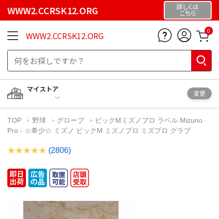
詳しくは
WWW2.CCRSK12.ORG
こちら
0
WWW2.CCRSK12.ORG
マイストア
変更
TOP
野球
グローブ
ビックMミズノプロ ラベル Mizuno
Pro - ☆希少☆ ミズノ ビックM ミズノプロ ミズプロ グラブ
(2806)