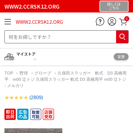
詳しくは
WWW2.CCRSK12.ORG
こちら
0
WWW2.CCRSK12.ORG
マイストア
変更
TOP
野球
グローブ
久保田スラッガー 軟式 D3 高橋周
平 m00 辻トジ 久保田スラッガー 軟式 D3 高橋周平 m00 辻トジ
- メルカリ
(2809)