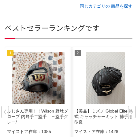
同じカテゴリの 商品を探す
ベストセラーランキングです
ふじさん専用！！Wilson 野球グ
【美品】ミズノ Global Elite 軟
ローブ 内野手二塁手、三塁手グ
式 キャッチャーミット 捕手用
レー/
型良
マイストア在庫：
1385
マイストア在庫：
1428