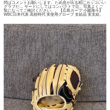
問はコメントお願いします。ため息が出る程にカッコいい
グラブだ… サードにしてはコンパクトで辻。写真よくご
覧になってご検討ください。。【広島カープ 小園海斗】
WBC日本代表 高校時代 実使用グローブ 支給品 実支給。