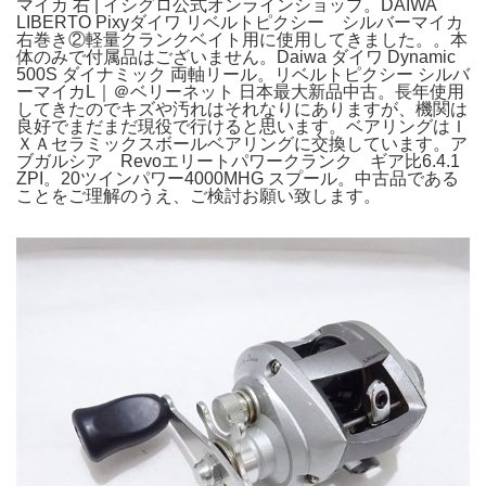
マイカ 右 | イシグロ公式オンラインショップ。DAIWA
LIBERTO Pixyダイワ リベルトピクシー シルバーマイカ
右巻き②軽量クランクベイト用に使用してきました。。本
体のみで付属品はございません。Daiwa ダイワ Dynamic
500S ダイナミック 両軸リール。リベルトピクシー シルバ
ーマイカL｜＠ベリーネット 日本最大新品中古。長年使用
してきたのでキズや汚れはそれなりにありますが、機関は
良好でまだまだ現役で行けると思います。ベアリングはＩ
ＸＡセラミックスボールベアリングに交換しています。ア
ブガルシア Revoエリートパワークランク ギア比6.4.1
ZPI。20ツインパワー4000MHG スプール。中古品である
ことをご理解のうえ、ご検討お願い致します。