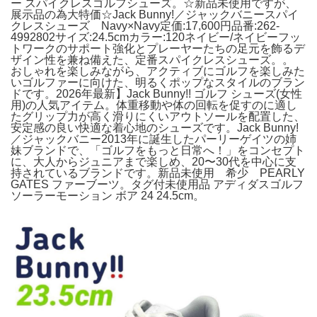
ー スパイクレスゴルフシューズ。☆新品未使用ですが、
展示品の為大特価☆Jack Bunny!／ジャックバニースパイ
クレスシューズ Navy×Navy定価:17,600円品番:262-
4992802サイズ:24.5cmカラー:120ネイビー/ネイビーフッ
トワークのサポート強化とプレーヤーたちの足元を飾るデ
ザイン性を兼ね備えた、定番スパイクレスシューズ。。
おしゃれを楽しみながら、アクティブにゴルフを楽しみた
いゴルファーに向けた、明るくポップなスタイルのブラン
ドです。2026年最新】Jack Bunny!! ゴルフ シューズ(女性
用)の人気アイテム。体重移動や体の回転を促すのに適し
たグリップ力が高く滑りにくいアウトソールを配置した、
安定感の良い快適な着心地のシューズです。Jack Bunny!
／ジャックバニー2013年に誕生したパーリーゲイツの姉
妹ブランドで、「ゴルフをもっと日常へ！」をコンセプト
に、大人からジュニアまで楽しめ、20〜30代を中心に支
持されているブランドです。新品未使用 希少 PEARLY
GATES ファーブーツ。タグ付未使用品 アディダスゴルフ
ソーラーモーション ボア 24 24.5cm。