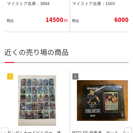
マイストア在庫：
3894
マイストア在庫：
1503
14500
6000
税込
円
税込
円
近くの売り場の商品
ガンダムカードビルダー 連
MTG FF 統率者 デッキ リミ