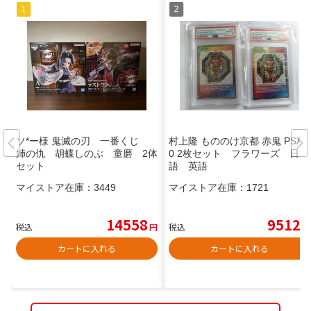
ソ*ー様 鬼滅の刃 一番くじ
村上隆 もののけ京都 赤鬼 PSA1
姉の仇 胡蝶しのぶ 童磨 2体
0 2枚セット フラワーズ 日本
セット
語 英語
マイストア在庫：
3449
マイストア在庫：
1721
14558
9512
税込
円
税込
円
カートに入れる
カートに入れる