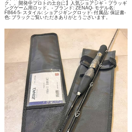
ク。。開発中プロトの土台に】人気ショアジギ・プラッギ
ングゲーム用ロッド。- ブランド: ZENAQ- モデル名:
FB64-5- スタイル: ショアジギングロッド- 付属品: 保証書-
色: ブラックご覧いただきありがとうございます。