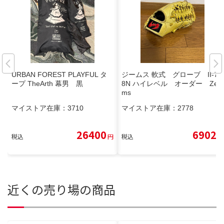
URBAN FOREST PLAYFUL タ
ジームス 軟式 グローブ II-78
ープ TheArth 幕男 黒
8N ハイレベル オーダー Zee
ms
マイストア在庫：
3710
マイストア在庫：
2778
26400
6902
税込
円
税込
円
近くの売り場の商品