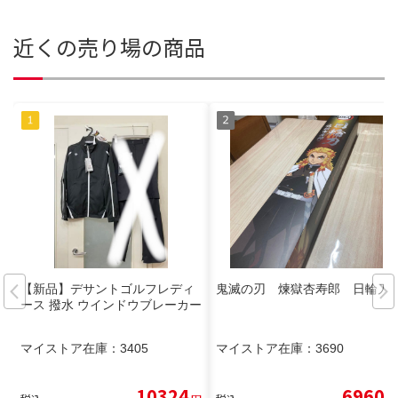
近くの売り場の商品
【新品】デサントゴルフレディ
鬼滅の刃 煉獄杏寿郎 日輪刀
ース 撥水 ウインドウブレーカー
マイストア在庫：
3405
マイストア在庫：
3690
10324
6960