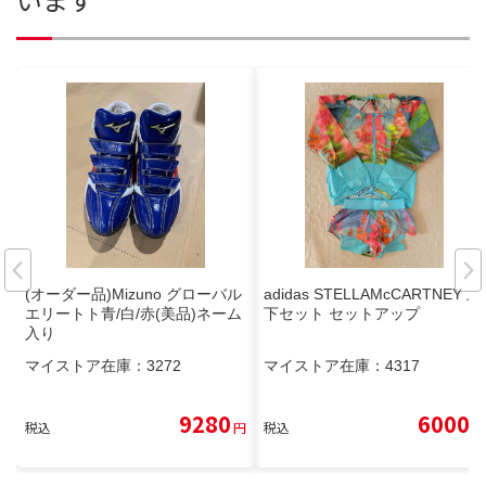
(オーダー品)Mizuno グローバル
adidas STELLAMcCARTNEY 上
エリートト青/白/赤(美品)ネーム
下セット セットアップ
入り
マイストア在庫：
3272
マイストア在庫：
4317
9280
6000
税込
円
税込
円