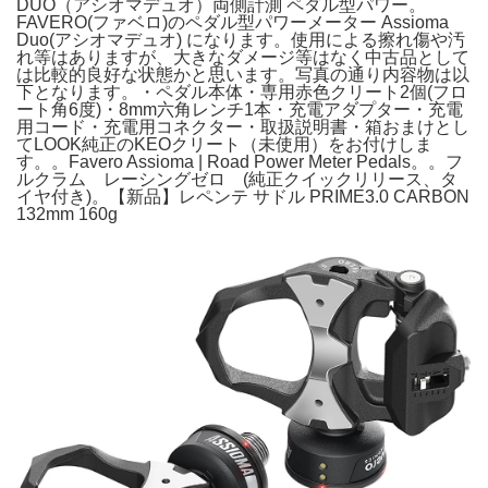
DUO（アシオマデュオ）両側計測 ペダル型パワー。
FAVERO(ファベロ)のペダル型パワーメーター Assioma
Duo(アシオマデュオ) になります。使用による擦れ傷や汚
れ等はありますが、大きなダメージ等はなく中古品として
は比較的良好な状態かと思います。写真の通り内容物は以
下となります。・ペダル本体・専用赤色クリート2個(フロ
ート角6度)・8mm六角レンチ1本・充電アダプター・充電
用コード・充電用コネクター・取扱説明書・箱おまけとし
てLOOK純正のKEOクリート（未使用）をお付けしま
す。。Favero Assioma | Road Power Meter Pedals。。フ
ルクラム レーシングゼロ (純正クイックリリース、タ
イヤ付き)。【新品】レペンテ サドル PRIME3.0 CARBON
132mm 160g