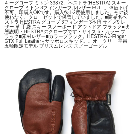
キーグローブ ミトン 33872。ヘストラ(HESTRA) スキー
グローブ ミトン 3フィンガーフルレザー FULL。※値下げ
不可、即購入OKです。購入後1-2度使用しました。その後
使わなく、クローゼットで保管していました。■商品名ヘ
ストラ HESTRA グローブ 3フィンガー 3本指 サイズ9 レ
ザー 革 手袋 スキー スノーボード アウトドア ブラック■状
態説明・HESTRAのグローブです・サイズ 6・カラー ブ
ラック■素材レザー■カラーブラック。HESTRA 3-Finger
GTX Full Leather - サッポロスキッド。。オークリー 平昌
五輪限定モデル プリズムレンズ スノーゴーグル