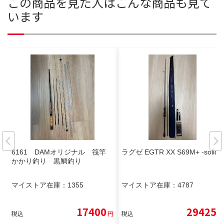
この商品を見た人はこんな商品も見て
います
6161 DAMオリジナル 筏竿
ラグゼ EGTR XX S69M+ -solid
かかり釣り 黒鯛釣り
マイストア在庫：
1355
マイストア在庫：
4787
17400
29425
税込
円
税込
円