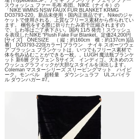
場 | Hypebeast.JP。ナイキ ブランケット フェイクファー
スウォッシュ ファー 毛布 布団。NIKE（ナイキ）の
「NIKE WMNS NSW FAUX FUR BLANKET KRMG
DO3793-220。新品未使用・国内正規品です。Nikeのジャ
ケットで使用される、上質なフリース素材から作られてい
ます。 梱包をする際に折りたたみ若干圧縮されますの
で、しわ等はご了承下さい。国内 11/5 発売！スウッシュ
を表現したNIKE “Plush Fake Fur Blanket。定価24,200円
[サイズ] ONESIZE （ 縦：約160cm 横：約137cm )[品
番] DO3793-220[カラー] ブラウン ナイキ スポーツウェ
ア プラッシュ ブランケットは、いつでもフリース素材で
体を包み込むことができる一枚。。LUGH 魔法瓶ブランケ
ット 新6層 グラフェン Sサイズ インディゴ。大きめのス
ウッシュグラフィックが大胆なスタイルを演出します。
Coleman マスターシリーズ スリーピングマット ハイピ
ーク。モンベル 超軽量 ダウンシュラフ ULスパイラ
ル ダウンハガー #7。