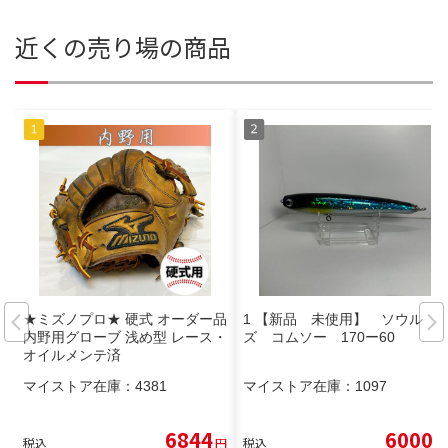
近くの売り場の商品
★ミズノプロ★ 硬式 オーダー品
1 【新品 未使用】 ソウル
内野用グローブ 浅め型 レース・
ズ コムソー 170ー60
オイルメンテ済
マイストア在庫：
4381
マイストア在庫：
1097
6844
6000
税込
円
税込
円