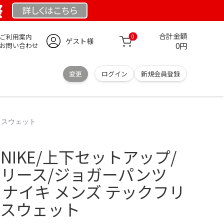
祭
詳しくは
こちら
合計金額
ご利用案内
0
ゲスト様
0円
お問い合わせ
変更
ログイン
新規会員登録
ー スウェット
NIKE/上下セットアップ/
フリース/ジョガーパンツ
IKE ナイキ メンズ テックフリ
 スウェット