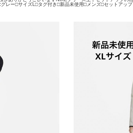
ラー:グレー□サイズL□タグ付き□新品未使用□メンズ□セットアップ