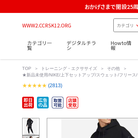
おかげさまで開設25
WWW2.CCRSK12.ORG
カテゴリ一
デジタルチラ
Howto情
覧
シ
報
TOP
トレーニング・エクササイズ
その他
★新品未使用/NIKE/上下セットアップ/スウェット/フリース/
(2813)